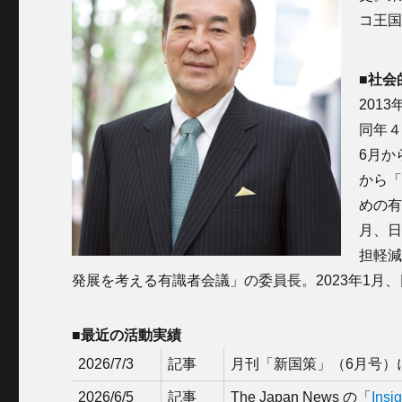
コ王
■社会
201
同年４
6月か
から「
めの有
月、日
担軽減
発展を考える有識者会議」の委員長。2023年1月
■最近の活動実績
2026/7/3
記事
月刊「新国策」（6月号）
2026/6/5
記事
The Japan News の「
Insi