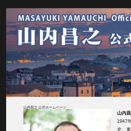
山内昌之 公式ホームページ
山内
194
史。