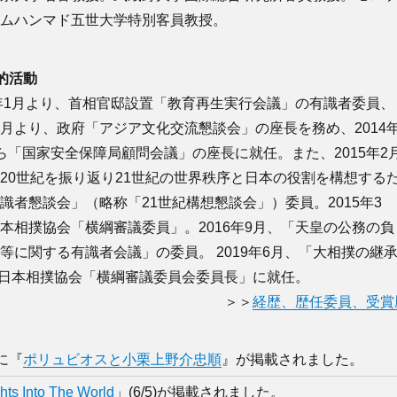
国ムハンマド五世大学特別客員教授。
的活動
3年1月より、首相官邸設置「教育再生実行会議」の有識者委員、
月より、政府「アジア文化交流懇談会」の座長を務め、2014
ら「国家安全保障局顧問会議」の座長に就任。また、2015年2
20世紀を振り返り21世紀の世界秩序と日本の役割を構想する
識者懇談会」（略称「21世紀構想懇談会」）委員。2015年3
本相撲協会「横綱審議委員」。2016年9月、「天皇の公務の負
等に関する有識者会議」の委員。 2019年6月、「大相撲の継
、日本相撲協会「横綱審議委員会委員長」に就任。
＞＞
経歴、歴任委員、受賞
に『
ポリュビオスと小栗上野介忠順
』が掲載されました。
ghts Into The World
」(6/5)が掲載されました。