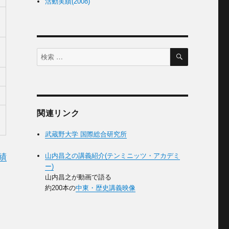
活動実績(2008)
ま
れ
検
検
索
索
対
象:
関連リンク
武蔵野大学 国際総合研究所
山内昌之の講義紹介(テンミニッツ・アカデミ
績
ー)
山内昌之が動画で語る
約200本の
中東・歴史講義映像